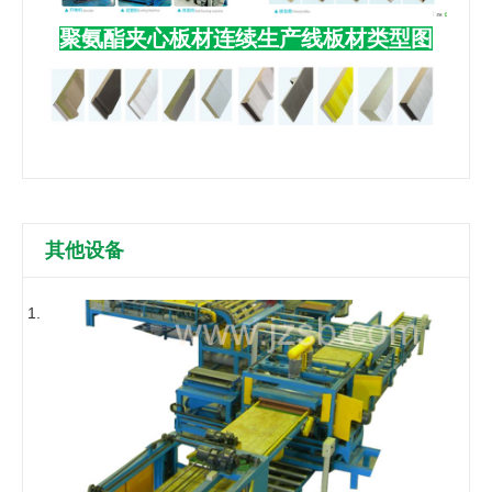
聚氨酯夹心板材连续生产线板材类型图
其他设备