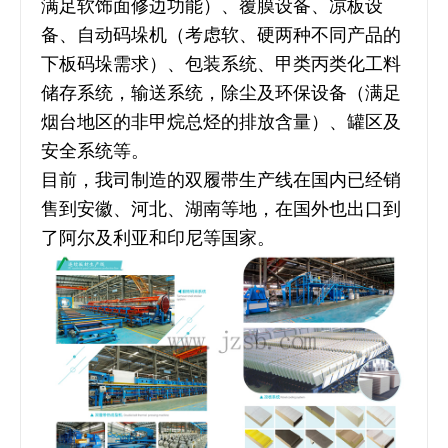
满足软饰面修边功能）、覆膜设备、凉板设
备、自动码垛机（考虑软、硬两种不同产品的
下板码垛需求）、包装系统、甲类丙类化工料
储存系统，输送系统，除尘及环保设备（满足
烟台地区的非甲烷总烃的排放含量）、罐区及
安全系统等。
目前，我司制造的双履带生产线在国内已经销
售到安徽、河北、湖南等地，在国外也出口到
了阿尔及利亚和印尼等国家。