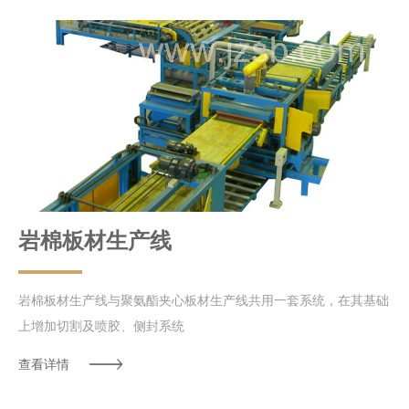
岩棉板材生产线
岩棉板材生产线与聚氨酯夹心板材生产线共用一套系统，在其基础
上增加切割及喷胶、侧封系统
查看详情