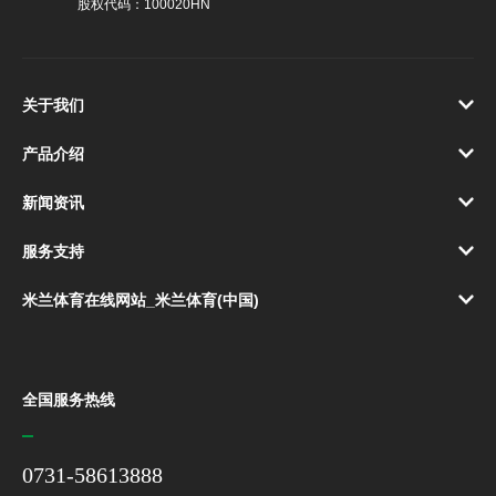
股权代码：100020HN
关于我们
产品介绍
新闻资讯
服务支持
米兰体育在线网站_米兰体育(中国)
全国服务热线
0731-58613888