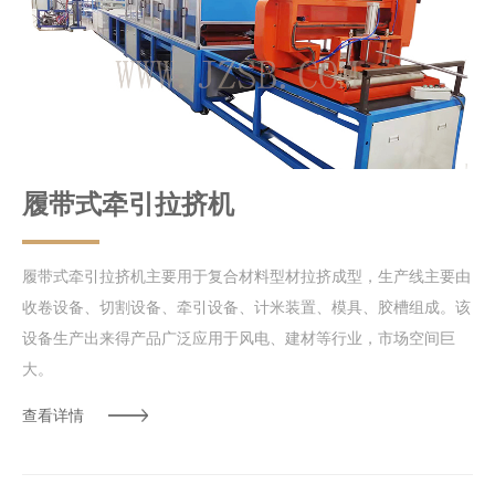
履带式牵引拉挤机
履带式牵引拉挤机主要用于复合材料型材拉挤成型，生产线主要由
收卷设备、切割设备、牵引设备、计米装置、模具、胶槽组成。该
设备生产出来得产品广泛应用于风电、建材等行业，市场空间巨
大。
查看详情