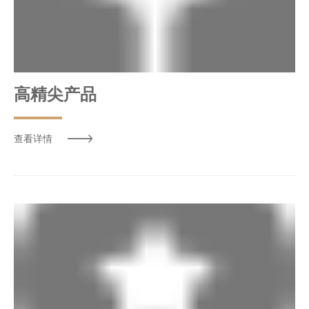
高精尖产品
查看详情