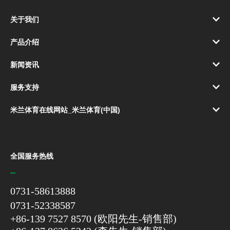
关于我们
产品介绍
新闻资讯
服务支持
米兰体育在线网站_米兰体育(中国)
全国服务热线
0731-58613888
0731-52338587
+86-139 7527 8570 (欧阳先生-销售部)