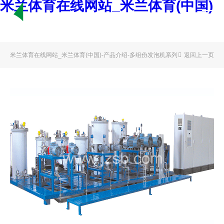
米兰体育在线网站_米兰体育(中国)
首 页
米兰体育在线网站_米兰体育(中国)
-
产品介绍
-
多组份发泡机系列
返回上一页
关于我们
产品介绍
产品手册下载
新闻资讯
服务支持
米兰体育在线网站_米兰体育(中国)