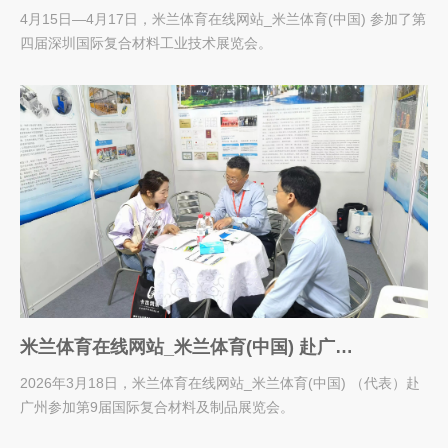
四届深圳国际复合材料工业技术展览会
4月15日—4月17日，米兰体育在线网站_米兰体育(中国) 参加了第
四届深圳国际复合材料工业技术展览会。
米兰体育在线网站_米兰体育(中国) 赴广州
参加第9届国际复合材料及制品展览会
2026年3月18日，米兰体育在线网站_米兰体育(中国) （代表）赴
广州参加第9届国际复合材料及制品展览会。