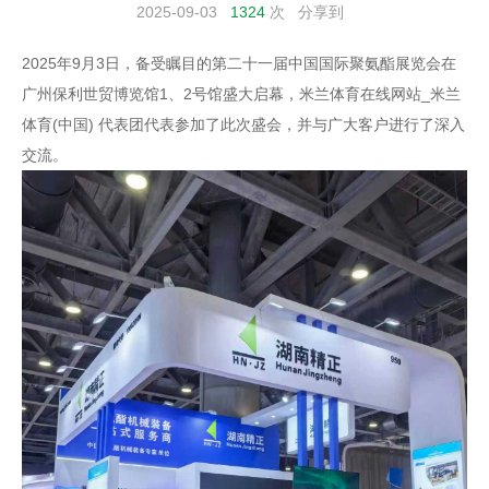
2025-09-03
1324
次
分享到
2025年9月3日，备受瞩目的第二十一届中国国际聚氨酯展览会在
广州保利世贸博览馆1、2号馆盛大启幕，米兰体育在线网站_米兰
体育(中国) 代表团代表参加了此次盛会，并与广大客户进行了深入
交流。