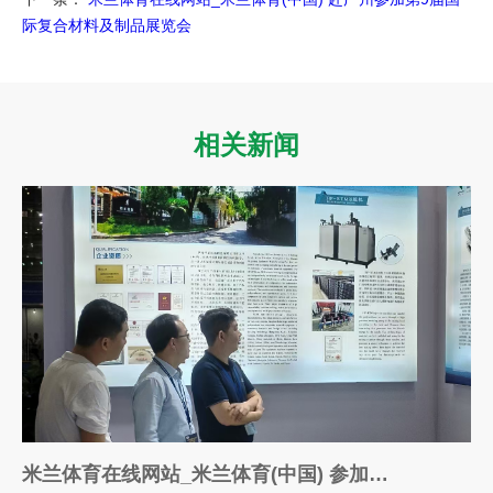
际复合材料及制品展览会
相关新闻
米兰体育在线网站_米兰体育(中国) 参加第