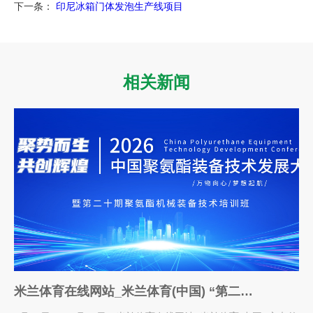
下一条：
印尼冰箱门体发泡生产线项目
相关新闻
米兰体育在线网站_米兰体育(中国) “第二十
期聚氨酯机械装备技术培训”圆满结束