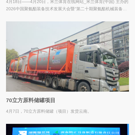
4月18日——4月20日，米兰体育在线网站_米兰体育(中国) 主办的
2026中国聚氨酯装备技术发展大会暨“第二十期聚氨酯机械装备技
术培训”圆满结束。
70立方原料储罐项目
4月7日，70立方原料储罐（项目）发货云南。