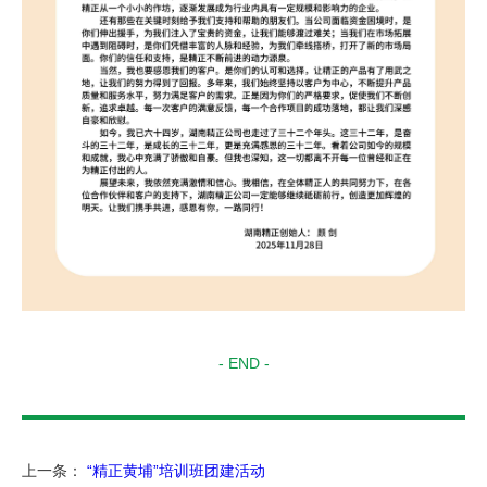
- END -
上一条：
“精正黄埔”培训班团建活动