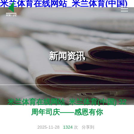
米兰体育在线网站_米兰体育(中国)
首 页
关于我们
新闻资讯
产品介绍
产品手册下载
新闻资讯
米兰体育在线网站_米兰体育(中国) 32
服务支持
周年司庆——感恩有你
米兰体育在线网站_米兰体育(中国)
2025-11-28
1324
次
分享到